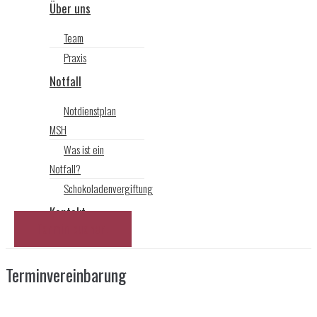
Über uns
Team
Praxis
Notfall
Notdienstplan
MSH
Was ist ein
Notfall?
Schokoladenvergiftung
Kontakt
Termin buchen!
Terminvereinbarung