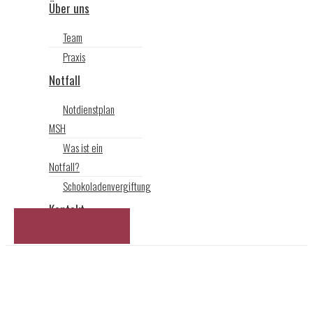
Über uns
Team
Praxis
Notfall
Notdienstplan
MSH
Was ist ein
Notfall?
Schokoladenvergiftung
Kontakt
Termin buchen!