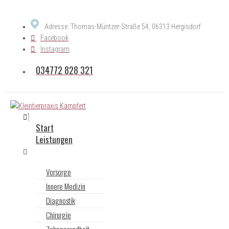
Skip
to
Adresse: Thomas-Müntzer-Straße 54, 06313 Hergisdorf
content
Facebook
Instagram
034772 828 321
Start
Leistungen
Vorsorge
Innere Medizin
Diagnostik
Chirurgie