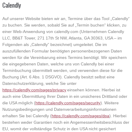
Calendly
Auf unserer Website bieten wir an, Termine über das Tool „Calendly“
zu buchen. Sie werden, sobald Sie auf „Termin buchen“ klicken, zu
einer Web-Anwendung von calendly.com (Unternehmen Calendly
LLC, BB&T Tower, 271 17th St NW, Atlanta, GA 30363, USA – im
Folgenden als „Calendly“ bezeichnet) umgeleitet. Die im
auszufüllenden Formular benötigten personenbezogenen Daten
werden für die Vereinbarung eines Termins benötigt. Wir speichern
die eingegebenen Daten, welche uns von Calendly bei einer
Terminbuchung übermittelt werden, und verwenden diese für die
Buchung (Art. 6 Abs. 1 DSGVO). Calendly besitzt selbst eine
Datenschutzerklärung, welche Sie unter
https://calendly.com/pages/privacy
einsehen können. Hierbei ist
auch eine Übermittlung Ihrer Daten in ein unsicheres Drittland oder
die USA möglich (
https://calendly.com/pages/security
). Weitere
Nutzungsbedingungen und Datenverarbeitungsinformationen
erhalten Sie bei Calendly (
https://calendly.com/pages/dpa
). Hierbei
bestehen weder Garantien noch ein Angemessenheitsbeschluss der
EU, womit der vollständige Schutz in den USA nicht gesichert