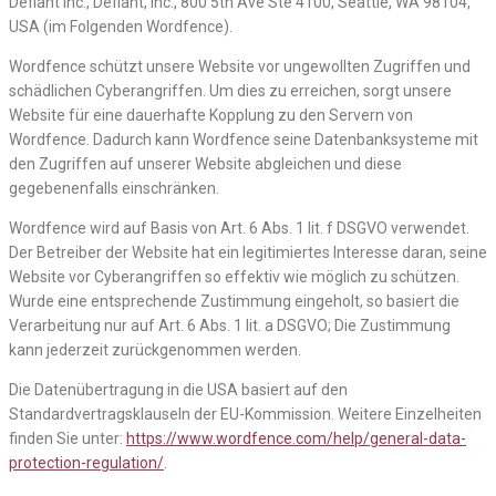
Defiant Inc., Defiant, Inc., 800 5th Ave Ste 4100, Seattle, WA 98104,
USA (im Folgenden Wordfence).
Wordfence schützt unsere Website vor ungewollten Zugriffen und
schädlichen Cyberangriffen. Um dies zu erreichen, sorgt unsere
Website für eine dauerhafte Kopplung zu den Servern von
Wordfence. Dadurch kann Wordfence seine Datenbanksysteme mit
den Zugriffen auf unserer Website abgleichen und diese
gegebenenfalls einschränken.
Wordfence wird auf Basis von Art. 6 Abs. 1 lit. f DSGVO verwendet.
Der Betreiber der Website hat ein legitimiertes Interesse daran, seine
Website vor Cyberangriffen so effektiv wie möglich zu schützen.
Wurde eine entsprechende Zustimmung eingeholt, so basiert die
Verarbeitung nur auf Art. 6 Abs. 1 lit. a DSGVO; Die Zustimmung
kann jederzeit zurückgenommen werden.
Die Datenübertragung in die USA basiert auf den
Standardvertragsklauseln der EU-Kommission. Weitere Einzelheiten
finden Sie unter:
https://www.wordfence.com/help/general-data-
protection-regulation/
.